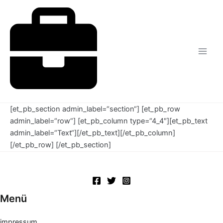
Zum
Inhalt
springen
[et_pb_section admin_label=“section“] [et_pb_row
admin_label=“row“] [et_pb_column type=“4_4″][et_pb_text
admin_label=“Text“][/et_pb_text][/et_pb_column]
[/et_pb_row] [/et_pb_section]
Menü
impressum